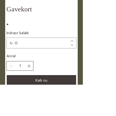
Gavekort
Indtast beløb
kr.
Antal
Køb nu
In Good Hands