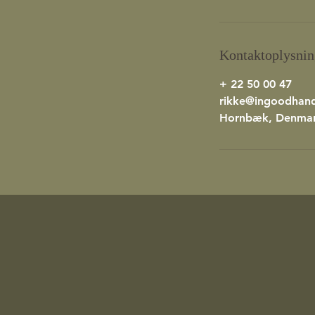
Kontaktoplysnin
+ 22 50 00 47
rikke@ingoodhan
Hornbæk, Denma