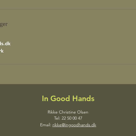
ger
ds.dk
rk
In Good Hands
Rikke Christine Olsen
Tel: 22 50 00 47
Email:
rikke@ingoodhands.dk