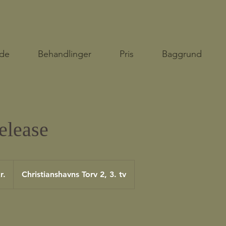
ide
Behandlinger
Pris
Baggrund
elease
r.
Christianshavns Torv 2, 3. tv